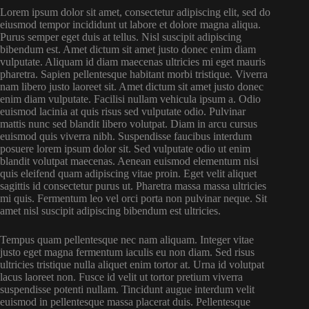
Lorem ipsum dolor sit amet, consectetur adipiscing elit, sed do
eiusmod tempor incididunt ut labore et dolore magna aliqua.
Purus semper eget duis at tellus. Nisl suscipit adipiscing
bibendum est. Amet dictum sit amet justo donec enim diam
vulputate. Aliquam id diam maecenas ultricies mi eget mauris
pharetra. Sapien pellentesque habitant morbi tristique. Viverra
nam libero justo laoreet sit. Amet dictum sit amet justo donec
enim diam vulputate. Facilisi nullam vehicula ipsum a. Odio
euismod lacinia at quis risus sed vulputate odio. Pulvinar
mattis nunc sed blandit libero volutpat. Diam in arcu cursus
euismod quis viverra nibh. Suspendisse faucibus interdum
posuere lorem ipsum dolor sit. Sed vulputate odio ut enim
blandit volutpat maecenas. Aenean euismod elementum nisi
quis eleifend quam adipiscing vitae proin. Eget velit aliquet
sagittis id consectetur purus ut. Pharetra massa massa ultricies
mi quis. Fermentum leo vel orci porta non pulvinar neque. Sit
amet nisl suscipit adipiscing bibendum est ultricies.
Tempus quam pellentesque nec nam aliquam. Integer vitae
justo eget magna fermentum iaculis eu non diam. Sed risus
ultricies tristique nulla aliquet enim tortor at. Urna id volutpat
lacus laoreet non. Fusce id velit ut tortor pretium viverra
suspendisse potenti nullam. Tincidunt augue interdum velit
euismod in pellentesque massa placerat duis. Pellentesque