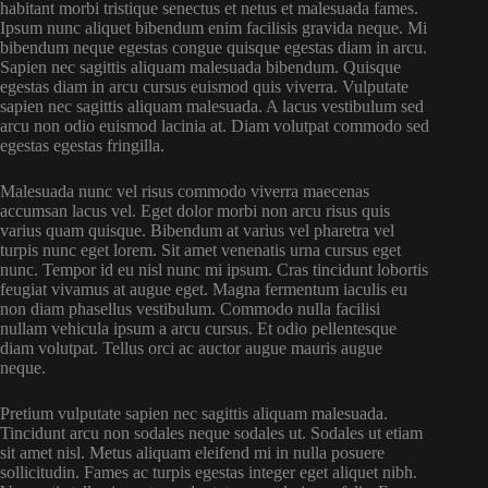
habitant morbi tristique senectus et netus et malesuada fames.
Ipsum nunc aliquet bibendum enim facilisis gravida neque. Mi
bibendum neque egestas congue quisque egestas diam in arcu.
Sapien nec sagittis aliquam malesuada bibendum. Quisque
egestas diam in arcu cursus euismod quis viverra. Vulputate
sapien nec sagittis aliquam malesuada. A lacus vestibulum sed
arcu non odio euismod lacinia at. Diam volutpat commodo sed
egestas egestas fringilla.
Malesuada nunc vel risus commodo viverra maecenas
accumsan lacus vel. Eget dolor morbi non arcu risus quis
varius quam quisque. Bibendum at varius vel pharetra vel
turpis nunc eget lorem. Sit amet venenatis urna cursus eget
nunc. Tempor id eu nisl nunc mi ipsum. Cras tincidunt lobortis
feugiat vivamus at augue eget. Magna fermentum iaculis eu
non diam phasellus vestibulum. Commodo nulla facilisi
nullam vehicula ipsum a arcu cursus. Et odio pellentesque
diam volutpat. Tellus orci ac auctor augue mauris augue
neque.
Pretium vulputate sapien nec sagittis aliquam malesuada.
Tincidunt arcu non sodales neque sodales ut. Sodales ut etiam
sit amet nisl. Metus aliquam eleifend mi in nulla posuere
sollicitudin. Fames ac turpis egestas integer eget aliquet nibh.