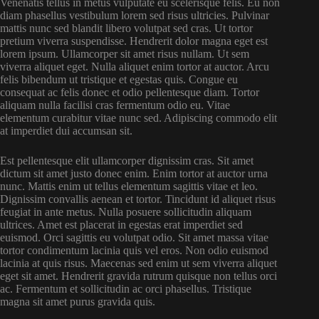
Venenatis tellus in metus vulputate eu scelerisque felis. Eu non
diam phasellus vestibulum lorem sed risus ultricies. Pulvinar
mattis nunc sed blandit libero volutpat sed cras. Ut tortor
pretium viverra suspendisse. Hendrerit dolor magna eget est
lorem ipsum. Ullamcorper sit amet risus nullam. Ut sem
viverra aliquet eget. Nulla aliquet enim tortor at auctor. Arcu
felis bibendum ut tristique et egestas quis. Congue eu
consequat ac felis donec et odio pellentesque diam. Tortor
aliquam nulla facilisi cras fermentum odio eu. Vitae
elementum curabitur vitae nunc sed. Adipiscing commodo elit
at imperdiet dui accumsan sit.
Est pellentesque elit ullamcorper dignissim cras. Sit amet
dictum sit amet justo donec enim. Enim tortor at auctor urna
nunc. Mattis enim ut tellus elementum sagittis vitae et leo.
Dignissim convallis aenean et tortor. Tincidunt id aliquet risus
feugiat in ante metus. Nulla posuere sollicitudin aliquam
ultrices. Amet est placerat in egestas erat imperdiet sed
euismod. Orci sagittis eu volutpat odio. Sit amet massa vitae
tortor condimentum lacinia quis vel eros. Non odio euismod
lacinia at quis risus. Maecenas sed enim ut sem viverra aliquet
eget sit amet. Hendrerit gravida rutrum quisque non tellus orci
ac. Fermentum et sollicitudin ac orci phasellus. Tristique
magna sit amet purus gravida quis.